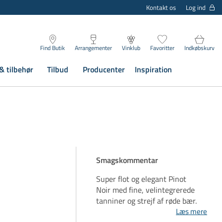
Log ind
Kontakt os
Find Butik
Arrangementer
Vinklub
Favoritter
Indkøbskurv
& tilbehør
Tilbud
Producenter
Inspiration
Smagskommentar
Super flot og elegant Pinot
Noir med fine, velintegrerede
tanniner og strejf af røde bær.
Læs mere