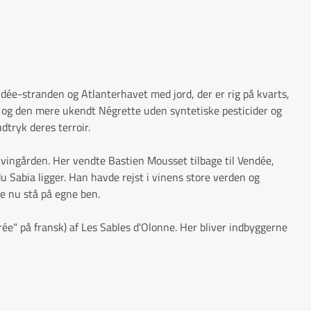
ndée-stranden og Atlanterhavet med jord, der er rig på kvarts,
y og den mere ukendt Négrette uden syntetiske pesticider og
dtryk deres terroir.
å vingården. Her vendte Bastien Mousset tilbage til Vendée,
 Sabia ligger. Han havde rejst i vinens store verden og
e nu stå på egne ben.
Orée" på fransk) af Les Sables d'Olonne. Her bliver indbyggerne