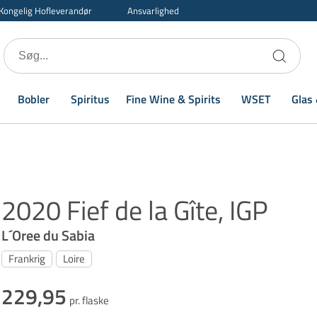
Kongelig Hofleverandør
Ansvarlighed
Bobler
Spiritus
Fine Wine & Spirits
WSET
Glas 
2020 Fief de la Gîte, IGP
L´Oree du Sabia
Frankrig
Loire
229,95
pr. flaske