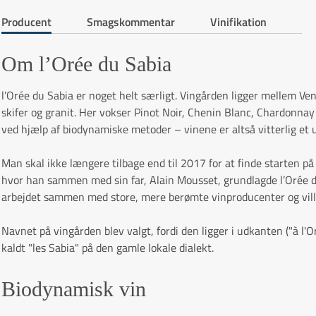
Producent
Smagskommentar
Vinifikation
Om l’Orée du Sabia
l’Orée du Sabia er noget helt særligt. Vingården ligger mellem Ve
skifer og granit. Her vokser Pinot Noir, Chenin Blanc, Chardonna
ved hjælp af biodynamiske metoder – vinene er altså vitterlig et u
Man skal ikke længere tilbage end til 2017 for at finde starten p
hvor han sammen med sin far, Alain Mousset, grundlagde l’Orée du
arbejdet sammen med store, mere berømte vinproducenter og vill
Navnet på vingården blev valgt, fordi den ligger i udkanten ("à l'
kaldt "les Sabia" på den gamle lokale dialekt.
Biodynamisk vin