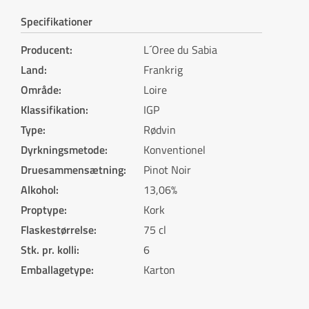
Specifikationer
Producent
:
L´Oree du Sabia
Land
:
Frankrig
Område
:
Loire
Klassifikation
:
IGP
Type
:
Rødvin
Dyrkningsmetode
:
Konventionel
Druesammensætning
:
Pinot Noir
Alkohol
:
13,06%
Proptype
:
Kork
Flaskestørrelse
:
75 cl
Stk. pr. kolli
:
6
Emballagetype
:
Karton