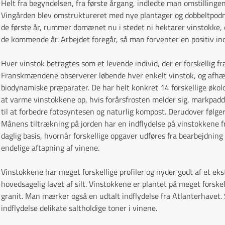
Helt fra begyndelsen, fra første årgang, indledte man omstillingen
Vingården blev omstruktureret med nye plantager og dobbeltpodnin
de første år, rummer domænet nu i stedet ni hektarer vinstokke, 
de kommende år. Arbejdet foregår, så man forventer en positiv ind
Hver vinstok betragtes som et levende individ, der er forskellig f
Franskmændene observerer løbende hver enkelt vinstok, og afhæ
biodynamiske præparater. De har helt konkret 14 forskellige økolog
at varme vinstokkene op, hvis forårsfrosten melder sig, markpadd
til at forbedre fotosyntesen og naturlig kompost. Derudover følg
Månens tiltrækning på jorden har en indflydelse på vinstokkene f
daglig basis, hvornår forskellige opgaver udføres fra bearbejdning
endelige aftapning af vinene.
Vinstokkene har meget forskellige profiler og nyder godt af et e
hovedsagelig lavet af silt. Vinstokkene er plantet på meget forskel
granit. Man mærker også en udtalt indflydelse fra Atlanterhavet.
indflydelse delikate saltholdige toner i vinene.