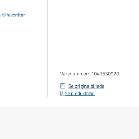
j til favoritter
Varenummer
:
1041530920
Se originalbillede
Se produktblad