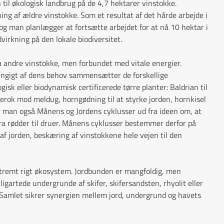
 til økologisk landbrug på de 4,7 hektarer vinstokke.
g af ældre vinstokke. Som et resultat af det hårde arbejde i
og man planlægger at fortsætte arbejdet for at nå 10 hektar i
virkning på den lokale biodiversitet.
ra andre vinstokke, men forbundet med vitale energier.
ngigt af dens behov sammensætter de forskellige
isk eller biodynamisk certificerede tørre planter: Baldrian til
erok mod meldug, horngødning til at styrke jorden, hornkisel
er man også Månens og Jordens cyklusser ud fra ideen om, at
ra rødder til druer. Månens cyklusser bestemmer derfor på
 af jorden, beskæring af vinstokkene hele vejen til den
kstremt rigt økosystem. Jordbunden er mangfoldig, men
ligartede undergrunde af skifer, skifersandsten, rhyolit eller
 Samlet sikrer synergien mellem jord, undergrund og havets