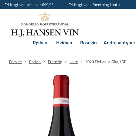
Fri fragt ved køb over 699,95
Fri fragt ved afhentning i butik
Rødvin
Hvidvin
Rosévin
Andre vintyper
Forside
Rødvin
Frankrig
Loire
2020 Fief de la Gîte, IGP