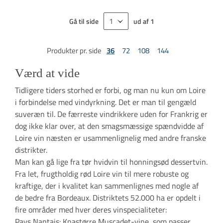
Gå til side
ud af
1
Produkter pr. side
36
72
108
144
Værd at vide
Tidligere tiders storhed er forbi, og man nu kun om Loire
i forbindelse med vindyrkning. Det er man til gengæld
suveræn til. De færreste vindrikkere uden for Frankrig er
dog ikke klar over, at den smagsmæssige spændvidde af
Loire vin næsten er usammenlignelig med andre franske
distrikter.
Man kan gå lige fra tør hvidvin til honningsød dessertvin.
Fra let, frugtholdig rød Loire vin til mere robuste og
kraftige, der i kvalitet kan sammenlignes med nogle af
de bedre fra Bordeaux. Distriktets 52.000 ha er opdelt i
fire områder med hver deres vinspecialiteter:
Pays Nantais: Knastørre Muscadet-vine, som passer