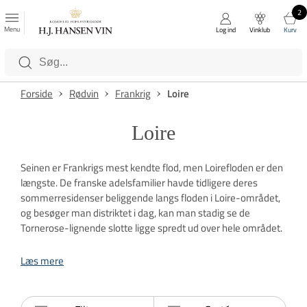
2
FAVORITTER
Luk
Menu
Log ind
Vinklub
Kurv
Kategorier
Forside
Rødvin
Frankrig
Loire
Loire
Seinen er Frankrigs mest kendte flod, men Loirefloden er den
længste. De franske adelsfamilier havde tidligere deres
sommerresidenser beliggende langs floden i Loire-området,
og besøger man distriktet i dag, kan man stadig se de
Tornerose-lignende slotte ligge spredt ud over hele området.
Læs mere