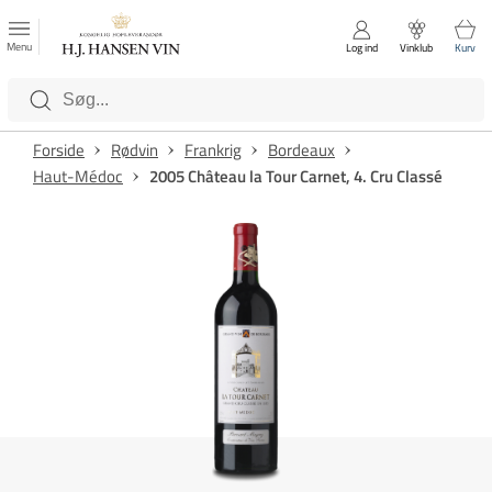
FAVORITTER
Luk
Menu
Log ind
Vinklub
Kurv
Kategorier
Forside
Rødvin
Frankrig
Bordeaux
Haut-Médoc
2005 Château la Tour Carnet, 4. Cru Classé