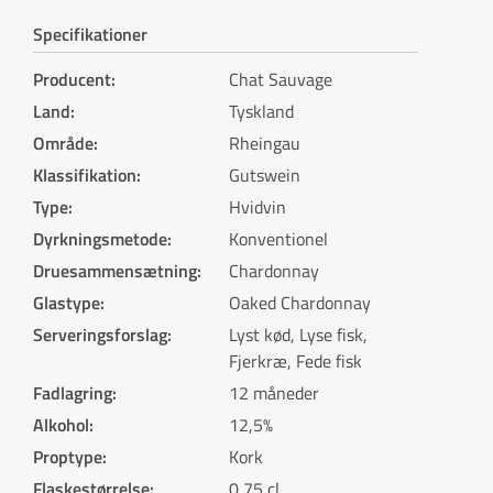
Specifikationer
Producent
:
Chat Sauvage
Land
:
Tyskland
Område
:
Rheingau
Klassifikation
:
Gutswein
Type
:
Hvidvin
Dyrkningsmetode
:
Konventionel
Druesammensætning
:
Chardonnay
Glastype
:
Oaked Chardonnay
Serveringsforslag
:
Lyst kød, Lyse fisk,
Fjerkræ, Fede fisk
Fadlagring
:
12 måneder
Alkohol
:
12,5%
Proptype
:
Kork
Flaskestørrelse
:
0,75 cl