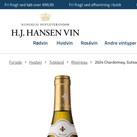
Fri fragt ved køb over 699,95
Fri fragt ved afhentning i butik
Rødvin
Hvidvin
Rosévin
Andre vintyper
Forside
Hvidvin
Tyskland
Rheingau
2024 Chardonnay, Guts