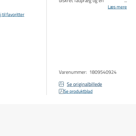
diskret fadpræg og en
mineralsk, harmonisk
Læs mere
afslutning.
j til favoritter
Varenummer
:
1809540924
Se originalbillede
Se produktblad