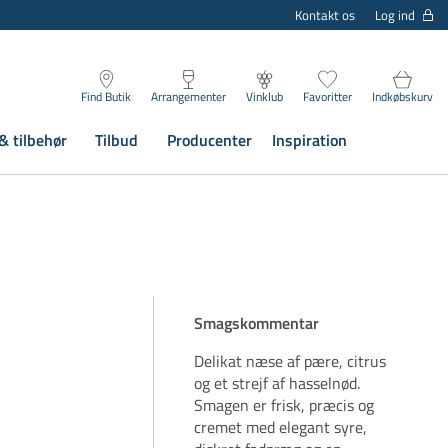
Log ind
Kontakt os
Find Butik
Arrangementer
Vinklub
Favoritter
Indkøbskurv
& tilbehør
Tilbud
Producenter
Inspiration
n
Smagskommentar
Delikat næse af pære, citrus
og et strejf af hasselnød.
Smagen er frisk, præcis og
cremet med elegant syre,