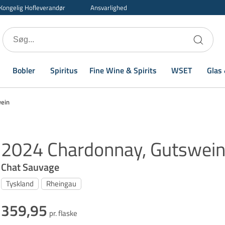
Kongelig Hofleverandør
Ansvarlighed
Bobler
Spiritus
Fine Wine & Spirits
WSET
Glas 
wein
2024 Chardonnay, Gutswei
Chat Sauvage
Tyskland
Rheingau
359,95
pr. flaske