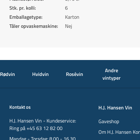
Stk. pr. kolli
:
6
Emballagetype
:
Karton
Tåler opvaskemaskine
:
Nej
Andre
Rødvin
Hvidvin
Rosévin
vintyper
Kontakt os
H.J. Hansen Vin
H.J. Hansen Vin - Kundeservice:
Gaveshop
Ring på +45 63 12 82 00
Om H.J. Hansen Ko
Mandag - Torsdag: 8.00 - 16.30