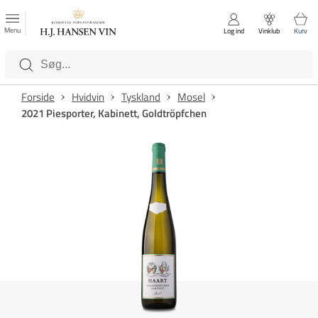
FAVORITTER
Luk
Menu
Log ind
Vinklub
Kurv
Kategorier
Forside
Hvidvin
Tyskland
Mosel
2021 Piesporter, Kabinett, Goldtröpfchen