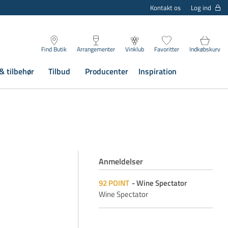
Log ind
Kontakt os
Find Butik
Arrangementer
Vinklub
Favoritter
Indkøbskurv
& tilbehør
Tilbud
Producenter
Inspiration
Anmeldelser
92
POINT
Wine Spectator
Wine Spectator