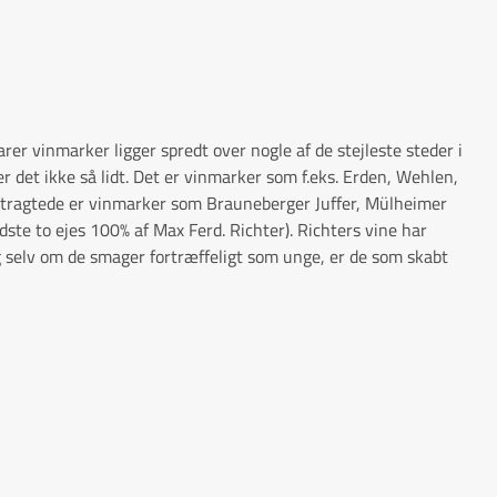
arer vinmarker ligger spredt over nogle af de stejleste steder i
er det ikke så lidt. Det er vinmarker som f.eks. Erden, Wehlen,
rtragtede er vinmarker som Brauneberger Juffer, Mülheimer
ste to ejes 100% af Max Ferd. Richter). Richters vine har
og selv om de smager fortræffeligt som unge, er de som skabt