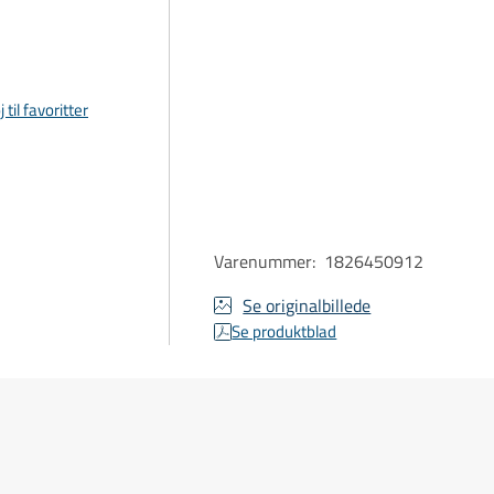
j til favoritter
Varenummer
:
1826450912
Se originalbillede
Se produktblad