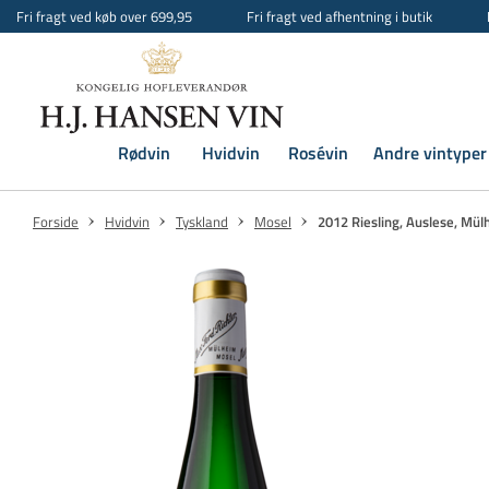
Fri fragt ved køb over 699,95
Fri fragt ved afhentning i butik
Rødvin
Hvidvin
Rosévin
Andre vintyper
Forside
Hvidvin
Tyskland
Mosel
2012 Riesling, Auslese, Mü