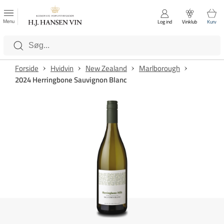
FAVORITTER
Luk
Menu
Log ind
Vinklub
Kurv
Kategorier
Forside
Hvidvin
New Zealand
Marlborough
2024 Herringbone Sauvignon Blanc