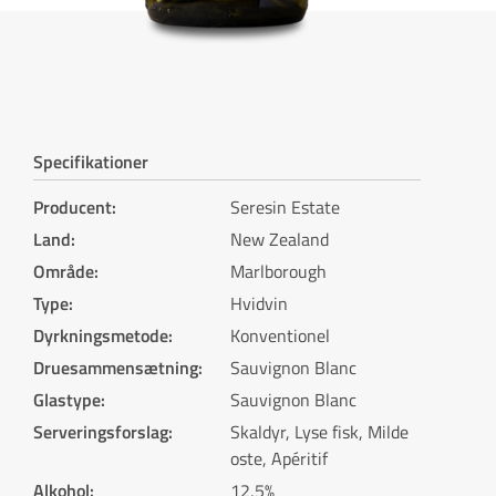
Specifikationer
Producent
:
Seresin Estate
Land
:
New Zealand
Område
:
Marlborough
Type
:
Hvidvin
Dyrkningsmetode
:
Konventionel
Druesammensætning
:
Sauvignon Blanc
Glastype
:
Sauvignon Blanc
Serveringsforslag
:
Skaldyr, Lyse fisk, Milde
oste, Apéritif
Alkohol
:
12,5%