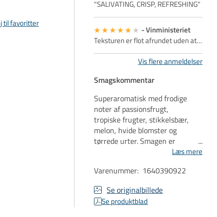
"SALIVATING, CRISP, REFRESHING"
j til favoritter
Vinministeriet
Teksturen er flot afrundet uden at
…
Vis flere anmeldelser
Smagskommentar
Superaromatisk med frodige
noter af passionsfrugt,
tropiske frugter, stikkelsbær,
melon, hvide blomster og
tørrede urter. Smagen er
levende, tør og perfekt
Læs mere
afbalanceret med en moden
Varenummer
:
1640390922
sorbetagtig syre, der giver stor
længde.
Se originalbillede
Se produktblad