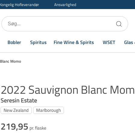
Kongelig Hofleverandør
Ansvarlighed
Bobler
Spiritus
Fine Wine & Spirits
WSET
Glas 
 Blanc Momo
2022 Sauvignon Blanc Mo
Seresin Estate
New Zealand
Marlborough
219,95
pr. flaske