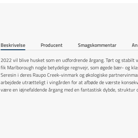
Beskrivelse
Producent
Smagskommentar
An
2022 vil blive husket som en udfordrende årgang. Tørt og stabilt vej
fik Marlborough nogle betydelige regnvejr, som øgede bær- og kl
Seresin i deres Raupo Creek-vinmark og økologiske partnervinma
arbejdede utrætteligt i vingården for at afbøde de værste konsekv
være en iøjnefaldende årgang med en fantastisk dybde, struktur o