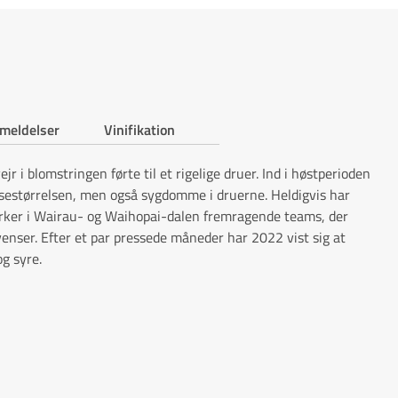
meldelser
Vinifikation
r i blomstringen førte til et rigelige druer. Ind i høstperioden
asestørrelsen, men også sygdomme i druerne. Heldigvis har
rker i Wairau- og Waihopai-dalen fremragende teams, der
enser. Efter et par pressede måneder har 2022 vist sig at
g syre.