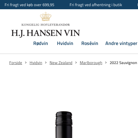
Fri fragt ved køb over 699,95
Fri fragt ved afhentning i butik
Rødvin
Hvidvin
Rosévin
Andre vintyper
Forside
Hvidvin
New Zealand
Marlborough
2022 Sauvignon