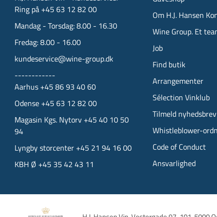
Ring på +45 63 12 82 00
Om H.J. Hansen Ko
Mandag - Torsdag: 8.00 - 16.30
Wine Group. Et tea
Fredag: 8.00 - 16.00
Job
kundeservice@wine-group.dk
Find butik
------------
Arrangementer
Aarhus +45 86 93 40 60
Sélection Vinklub
Odense +45 63 12 82 00
Tilmeld nyhedsbrev
Magasin Kgs. Nytorv +45 40 10 50
Whistleblower-ord
94
Code of Conduct
Lyngby storcenter +45 21 94 16 00
Ansvarlighed
KBH Ø +45 35 42 43 11
H.J. Hansen Vin, 
Vestergade 97-101, 
5000 O