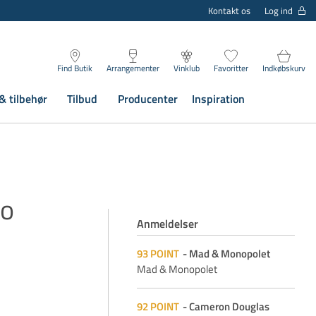
Log ind
Kontakt os
Find Butik
Arrangementer
Vinklub
Favoritter
Indkøbskurv
& tilbehør
Tilbud
Producenter
Inspiration
mo
Anmeldelser
93
POINT
Mad & Monopolet
Mad & Monopolet
92
POINT
Cameron Douglas