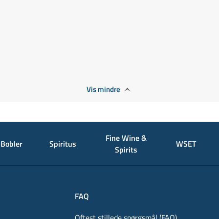
Vis mindre
Fine Wine &
Bobler
Spiritus
WSET
Spirits
FAQ
Oftest stillede spørgsmål (FAQ)