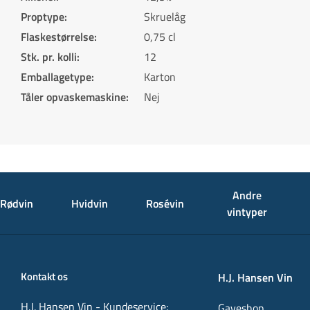
Proptype
:
Skruelåg
Flaskestørrelse
:
0,75 cl
Stk. pr. kolli
:
12
Emballagetype
:
Karton
Tåler opvaskemaskine
:
Nej
Andre
Rødvin
Hvidvin
Rosévin
vintyper
Kontakt os
H.J. Hansen Vin
H.J. Hansen Vin - Kundeservice:
Gaveshop