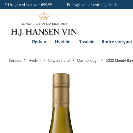
Fri fragt ved køb over 699,95
Fri fragt ved afhentning i butik
Rødvin
Hvidvin
Rosévin
Andre vintyper
Forside
Hvidvin
New Zealand
Marlborough
2022 Cloudy Ba