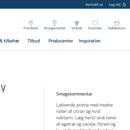
Log ind
Kontakt os
Find Butik
Arrangementer
Vinklub
Favoritter
Indkøbskurv
& tilbehør
Tilbud
Producenter
Inspiration
ay
Smagskommentar
Lokkende aroma med modne
noter af citron og hvid
nektarin. Læg hertil små toner
af egetræ og vanilje. Stram og