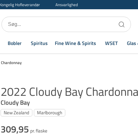
Kongelig Hofleverandør
Ansvarlighed
Bobler
Spiritus
Fine Wine & Spirits
WSET
Glas 
y Chardonnay
2022 Cloudy Bay Chardonn
Cloudy Bay
New Zealand
Marlborough
309,95
pr. flaske