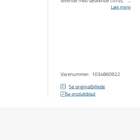
levende med læskende citrus,
der indrammer en kerne af
Læs mere
pære og hvide nektariner.
Egetræet komplementerer
frugtkoncentrationen, skaber
struktur og sikrer en
afbalanceret karakter.
Saltvandsfrisk i en lang og
forførende finish.
Varenummer
:
1034860922
Se originalbillede
Se produktblad