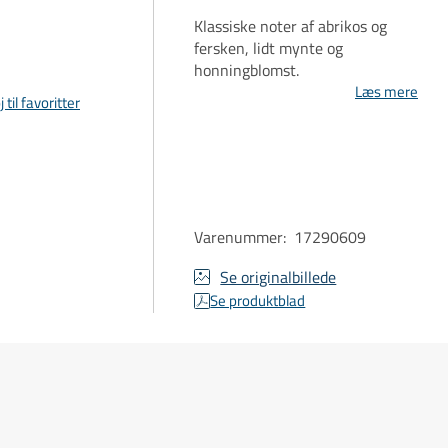
Klassiske noter af abrikos og
fersken, lidt mynte og
honningblomst.
Læs mere
j til favoritter
Varenummer
:
17290609
Se originalbillede
Se produktblad