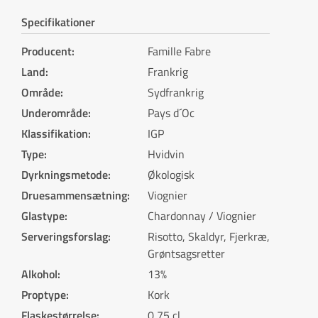
Specifikationer
Producent
:
Famille Fabre
Land
:
Frankrig
Område
:
Sydfrankrig
Underområde
:
Pays d´Oc
Klassifikation
:
IGP
Type
:
Hvidvin
Dyrkningsmetode
:
Økologisk
Druesammensætning
:
Viognier
Glastype
:
Chardonnay / Viognier
Serveringsforslag
:
Risotto, Skaldyr, Fjerkræ,
Grøntsagsretter
Alkohol
:
13%
Proptype
:
Kork
Flaskestørrelse
:
0,75 cl