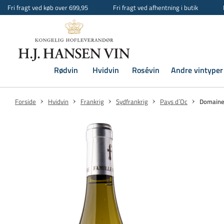
Fri fragt ved køb over 699,95
Fri fragt ved afhentning i butik
Rødvin
Hvidvin
Rosévin
Andre vintyper
Forside
Hvidvin
Frankrig
Sydfrankrig
Pays d´Oc
Domaine 