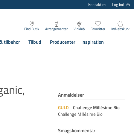
Log ind
Kontakt os
Find Butik
Arrangementer
Vinklub
Favoritter
Indkøbskurv
& tilbehør
Tilbud
Producenter
Inspiration
ganic,
Anmeldelser
GULD
Challenge Millésime Bio
Challenge Millésime Bio
Smagskommentar