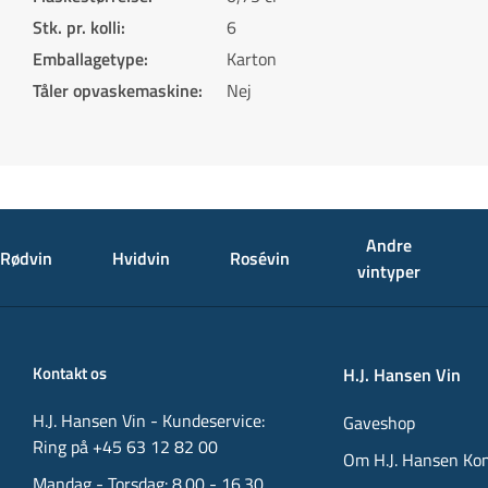
Stk. pr. kolli
:
6
Emballagetype
:
Karton
Tåler opvaskemaskine
:
Nej
Andre
Rødvin
Hvidvin
Rosévin
vintyper
Kontakt os
H.J. Hansen Vin
H.J. Hansen Vin - Kundeservice:
Gaveshop
Ring på +45 63 12 82 00
Om H.J. Hansen Ko
Mandag - Torsdag: 8.00 - 16.30