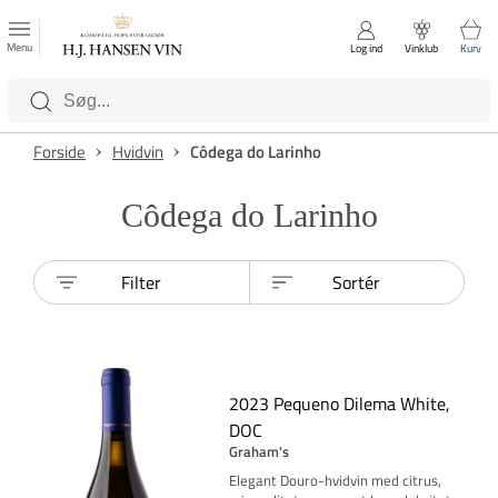
FAVORITTER
Luk
Menu
Log ind
Vinklub
Kurv
Kategorier
Forside
Hvidvin
Côdega do Larinho
Côdega do Larinho
Filter
Sortér
2023 Pequeno Dilema White,
DOC
Graham's
Elegant Douro-hvidvin med citrus,