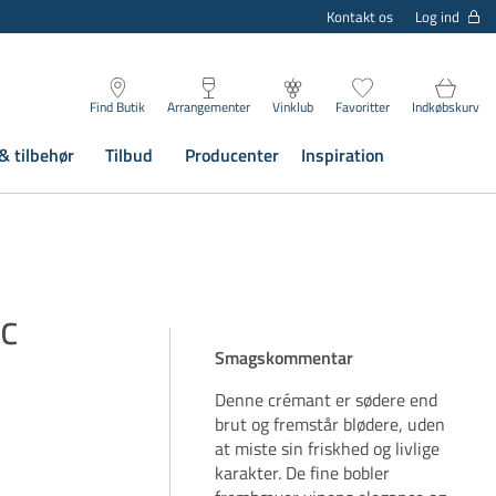
Log ind
Kontakt os
Find Butik
Arrangementer
Vinklub
Favoritter
Indkøbskurv
& tilbehør
Tilbud
Producenter
Inspiration
c
Smagskommentar
Denne crémant er sødere end
brut og fremstår blødere, uden
at miste sin friskhed og livlige
karakter. De fine bobler