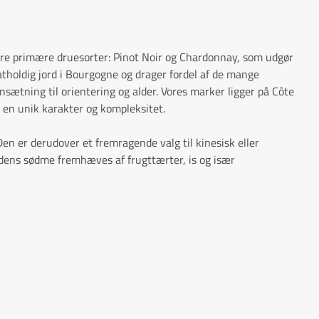
ire primære druesorter: Pinot Noir og Chardonnay, som udgør
atholdig jord i Bourgogne og drager fordel af de mange
sætning til orientering og alder. Vores marker ligger på Côte
 en unik karakter og kompleksitet.
en er derudover et fremragende valg til kinesisk eller
 dens sødme fremhæves af frugttærter, is og især