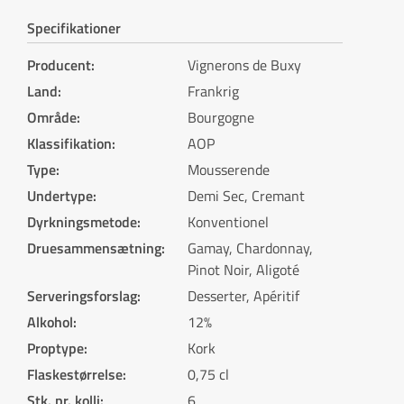
Specifikationer
Producent
:
Vignerons de Buxy
Land
:
Frankrig
Område
:
Bourgogne
Klassifikation
:
AOP
Type
:
Mousserende
Undertype
:
Demi Sec, Cremant
Dyrkningsmetode
:
Konventionel
Druesammensætning
:
Gamay, Chardonnay,
Pinot Noir, Aligoté
Serveringsforslag
:
Desserter, Apéritif
Alkohol
:
12%
Proptype
:
Kork
Flaskestørrelse
:
0,75 cl
Stk. pr. kolli
:
6