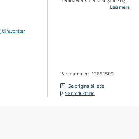
fremhæver vinens elegance og
balance.
Læs mere
j til favoritter
Varenummer
:
13651509
Se originalbillede
Se produktblad