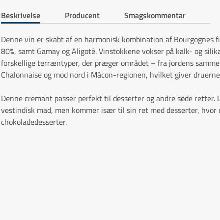
Beskrivelse
Producent
Smagskommentar
Denne vin er skabt af en harmonisk kombination af Bourgognes f
80%, samt Gamay og Aligoté. Vinstokkene vokser på kalk- og silik
forskellige terræntyper, der præger området – fra jordens sammen
Chalonnaise og mod nord i Mâcon-regionen, hvilket giver druerne
Denne cremant passer perfekt til desserter og andre søde retter. D
vestindisk mad, men kommer især til sin ret med desserter, hvor
chokoladedesserter.