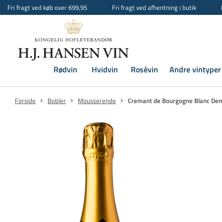
Fri fragt ved køb over 699,95
Fri fragt ved afhentning i butik
Rødvin
Hvidvin
Rosévin
Andre vintyper
Forside
Bobler
Mousserende
Cremant de Bourgogne Blanc Dem