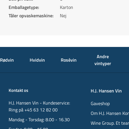
Emballagetype
:
Karton
Tåler opvaskemaskine
:
Nej
Andre
Rødvin
Hvidvin
Rosévin
vintyper
Kontakt os
H.J. Hansen Vin
H.J. Hansen Vin - Kundeservice:
Gaveshop
Ring på +45 63 12 82 00
Om H.J. Hansen Ko
Mandag - Torsdag: 8.00 - 16.30
Wine Group. Et tea