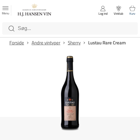
FAVORITTER
Luk
Menu
Log ind
Vinklub
Kurv
Kategorier
Forside
Andre vintyper
Sherry
Lustau Rare Cream