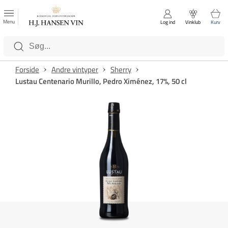
FAVORITTER
Luk
Menu
Log ind
Vinklub
Kurv
Kategorier
Forside
Andre vintyper
Sherry
Lustau Centenario Murillo, Pedro Ximénez, 17%, 50 cl