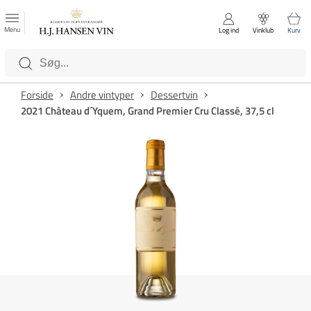
FAVORITTER
Luk
Menu
Log ind
Vinklub
Kurv
Kategorier
Forside
Andre vintyper
Dessertvin
2021 Château d´Yquem, Grand Premier Cru Classé, 37,5 cl