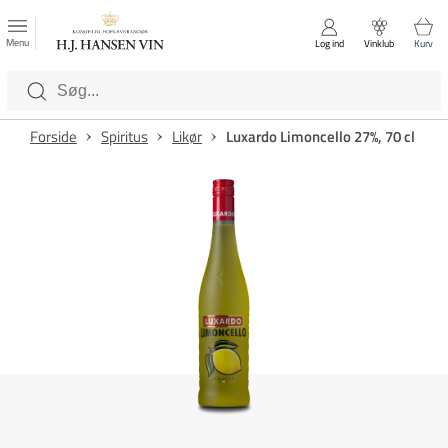
FAVORITTER
Luk
Menu
Log ind
Vinklub
Kurv
Kategorier
Forside
Spiritus
Likør
Luxardo Limoncello 27%, 70 cl