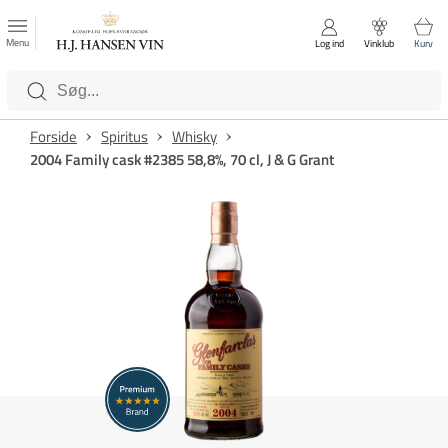
FAVORITTER
Luk
Menu
Log ind
Vinklub
Kurv
Kategorier
Forside
Spiritus
Whisky
2004 Family cask #2385 58,8%, 70 cl, J & G Grant