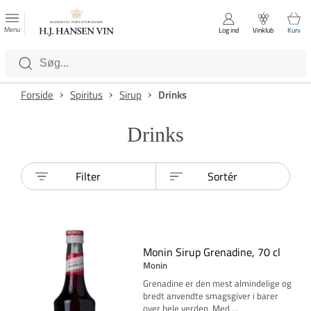
FAVORITTER
Luk
Menu
Log ind
Vinklub
Kurv
Kategorier
Forside
Spiritus
Sirup
Drinks
Drinks
Filter
Sortér
Monin Sirup Grenadine, 70 cl
Monin
Grenadine er den mest almindelige og
bredt anvendte smagsgiver i barer
over hele verden. Med
...