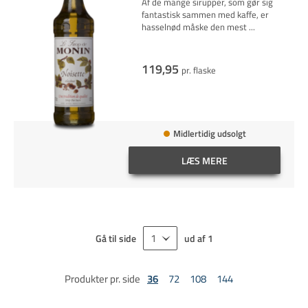
Af de mange sirupper, som gør sig
fantastisk sammen med kaffe, er
hasselnød måske den mest
...
119,95
pr. flaske
Midlertidig udsolgt
LÆS MERE
Gå til side
ud af
1
Produkter pr. side
36
72
108
144