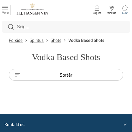
FAVORITTER
Luk
Menu
Log ind
Vinklub
Kurv
Kategorier
Forside
Spiritus
Shots
Vodka Based Shots
Vodka Based Shots
Sortér
Kontakt os