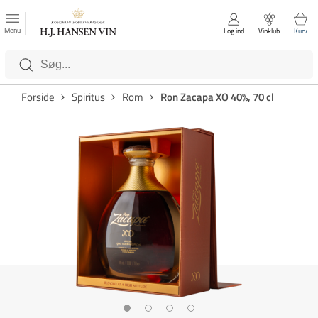
FAVORITTER
Luk
Menu
Log ind
Vinklub
Kurv
Kategorier
Forside
Spiritus
Rom
Ron Zacapa XO 40%, 70 cl