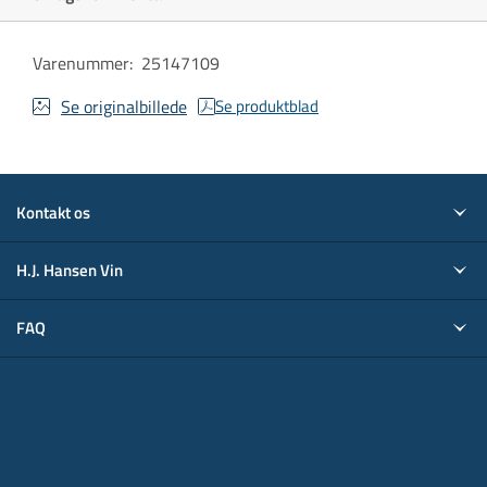
Varenummer
:
25147109
Se originalbillede
Se produktblad
Kontakt os
H.J. Hansen Vin
FAQ