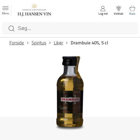
FAVORITTER
Luk
Menu
Log ind
Vinklub
Kurv
Kategorier
Forside
Spiritus
Likør
Drambuie 40%, 5 cl