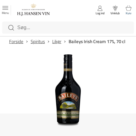
FAVORITTER
Luk
Menu
Log ind
Vinklub
Kurv
Kategorier
Forside
Spiritus
Likør
Baileys Irish Cream 17%, 70 cl