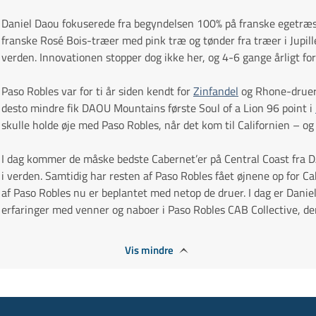
Daniel Daou fokuserede fra begyndelsen 100% på franske egetræsf
franske Rosé Bois-træer med pink træ og tønder fra træer i Jupill
verden. Innovationen stopper dog ikke her, og 4-6 gange årligt for
Paso Robles var for ti år siden kendt for
Zinfandel
og Rhone-druer,
desto mindre fik DAOU Mountains første Soul of a Lion 96 point i
skulle holde øje med Paso Robles, når det kom til Californien – o
I dag kommer de måske bedste Cabernet’er på Central Coast fra 
i verden. Samtidig har resten af Paso Robles fået øjnene op for C
af Paso Robles nu er beplantet med netop de druer. I dag er Daniel
erfaringer med venner og naboer i Paso Robles CAB Collective, der
Vis mindre