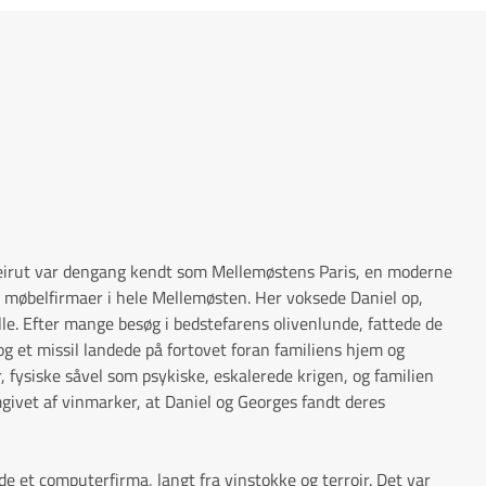
 Beirut var dengang kendt som Mellemøstens Paris, en moderne
e møbelfirmaer i hele Mellemøsten. Her voksede Daniel op,
e. Efter mange besøg i bedstefarens olivenlunde, fattede de
 og et missil landede på fortovet foran familiens hjem og
 fysiske såvel som psykiske, eskalerede krigen, og familien
mgivet af vinmarker, at Daniel og Georges fandt deres
de et computerfirma, langt fra vinstokke og terroir. Det var