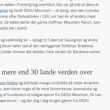
d rødder i Frankrig tog overhånd: Det var på tide at åbne et
ignon
og fandt DAOU Mountain – et bjerg, som den russiske
 årene efter forbudstiden i USA, var han én af landets mest
iøst. De købte derfor det gamle Hoffman Mountain Ranch, som
atte det i stand.
og kalkholdig ler – oplagt til Cabernet Sauvignon og andre
 bliver kølet ned af det nærliggende Stillehav. Brødrene
kalder klimaet det bedste i hele verden for Bordeaux-sorter
mere end 30 lande verden over
aso Robles
og plantede mange vinstokke på stejle skrænter.
m, som sikrer nogle af de mest farveintense, aromatiske og
ng af hundredvis af vildgærsporer fra DAOU Mountain, fik han
temperaturer – og den dag i dag bruges gæren fra DAOU