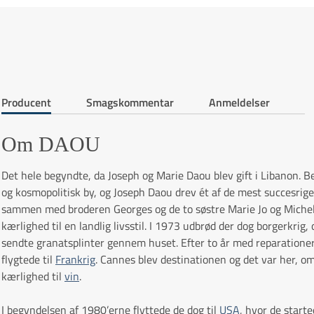
Producent
Smagskommentar
Anmeldelser
Om DAOU
Det hele begyndte, da Joseph og Marie Daou blev gift i Libanon.
og kosmopolitisk by, og Joseph Daou drev ét af de mest succesrig
sammen med broderen Georges og de to søstre Marie Jo og Michell
kærlighed til en landlig livsstil. I 1973 udbrød der dog borgerkrig,
sendte granatsplinter gennem huset. Efter to år med reparationer,
flygtede til
Frankrig
. Cannes blev destinationen og det var her, o
kærlighed til
vin
.
I begyndelsen af 1980’erne flyttede de dog til
USA
, hvor de starte