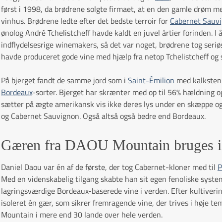
først i 1998, da brødrene solgte firmaet, at en den gamle drøm me
vinhus. Brødrene ledte efter det bedste terroir for
Cabernet Sauv
ønolog André Tchelistcheff havde kaldt en juvel årtier forinden. I
indflydelsesrige winemakers, så det var noget, brødrene tog ser
havde produceret gode vine med hjælp fra netop Tchelistcheff og s
På bjerget fandt de samme jord som i
Saint-Émilion
med kalksten 
Bordeaux
-sorter. Bjerget har skrænter med op til 56% hældning og
sætter på ægte amerikansk vis ikke deres lys under en skæppe og 
og Cabernet Sauvignon. Også altså også bedre end Bordeaux.
Gæren fra DAOU Mountain bruges i 
Daniel Daou var én af de første, der tog Cabernet-kloner med til
P
Med en videnskabelig tilgang skabte han sit egen fenoliske syste
lagringsværdige Bordeaux-baserede vine i verden. Efter kultiveri
isoleret én gær, som sikrer fremragende vine, der trives i høje 
Mountain i mere end 30 lande over hele verden.