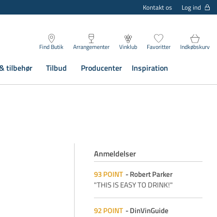
Log ind
Kontakt os
Find Butik
Arrangementer
Vinklub
Favoritter
Indkøbskurv
& tilbehør
Tilbud
Producenter
Inspiration
Anmeldelser
93
POINT
Robert Parker
"THIS IS EASY TO DRINK!"
92
POINT
DinVinGuide