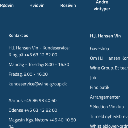
Andre
Rødvin
Hvidvin
Rosévin
vintyper
Kontakt os
H.J. Hansen Vin
H.J. Hansen Vin - Kundeservice:
Gaveshop
Ring på +45 63 12 82 00
Om H.J. Hansen Ko
Mandag - Torsdag: 8.00 - 16.30
Wine Group. Et tea
Fredag: 8.00 - 16.00
Job
kundeservice@wine-group.dk
Find butik
------------
Arrangementer
Aarhus +45 86 93 40 60
Sélection Vinklub
Odense +45 63 12 82 00
Tilmeld nyhedsbrev
Magasin Kgs. Nytorv +45 40 10 50
Whistleblower-ord
94