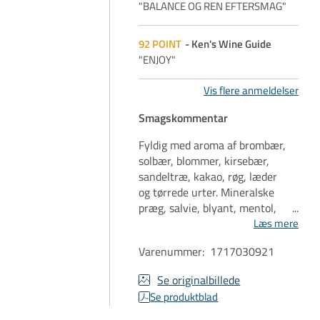
"BALANCE OG REN EFTERSMAG"
92
POINT
Ken's Wine Guide
"ENJOY"
Vis flere anmeldelser
Smagskommentar
Fyldig med aroma af brombær,
solbær, blommer, kirsebær,
sandeltræ, kakao, røg, læder
og tørrede urter. Mineralske
præg, salvie, blyant, mentol,
sorte kirsebær og boysenbær.
Læs mere
Modne tanniner giver rygrad.
Varenummer
:
1717030921
Se originalbillede
Se produktblad