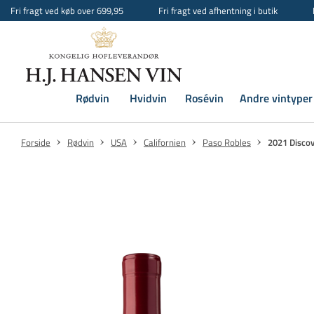
Fri fragt ved køb over 699,95
Fri fragt ved afhentning i butik
Rødvin
Hvidvin
Rosévin
Andre vintyper
Forside
Rødvin
USA
Californien
Paso Robles
2021 Disco