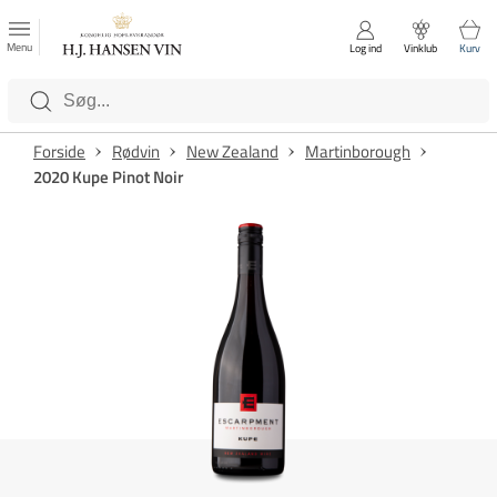
FAVORITTER
Luk
Menu
Log ind
Vinklub
Kurv
Kategorier
Forside
Rødvin
New Zealand
Martinborough
2020 Kupe Pinot Noir