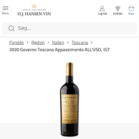
FAVORITTER
Luk
Menu
Log ind
Vinklub
Kurv
Kategorier
Forside
Rødvin
Italien
Toscana
2020 Governo Toscana Appassimento ALL'USO, IGT