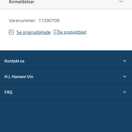
Anmeldelser
Varenummer
:
17290709
Se originalbillede
Se produktblad
Kontakt os
H.J. Hansen Vin
FAQ