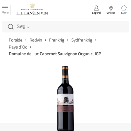
FAVORITTER
Luk
Menu
Log ind
Vinklub
Kurv
Kategorier
Forside
Rødvin
Frankrig
Sydfrankrig
Pays d´Oc
Domaine de Luc Cabernet Sauvignon Organic, IGP