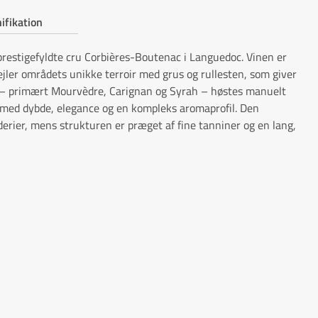
ifikation
restigefyldte cru Corbières-Boutenac i Languedoc. Vinen er
ejler områdets unikke terroir med grus og rullesten, som giver
 – primært Mourvèdre, Carignan og Syrah – høstes manuelt
in med dybde, elegance og en kompleks aromaprofil. Den
derier, mens strukturen er præget af fine tanniner og en lang,