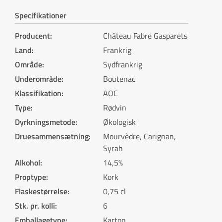
Specifikationer
Producent
:
Château Fabre Gasparets
Land
:
Frankrig
Område
:
Sydfrankrig
Underområde
:
Boutenac
Klassifikation
:
AOC
Type
:
Rødvin
Dyrkningsmetode
:
Økologisk
Druesammensætning
:
Mourvèdre, Carignan,
Syrah
Alkohol
:
14,5%
Proptype
:
Kork
Flaskestørrelse
:
0,75 cl
Stk. pr. kolli
:
6
Emballagetype
:
Karton