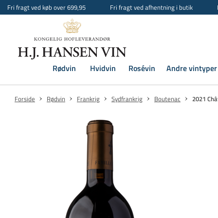
Fri fragt ved køb over 699,95
Fri fragt ved afhentning i butik
Rødvin
Hvidvin
Rosévin
Andre vintyper
Forside
Rødvin
Frankrig
Sydfrankrig
Boutenac
2021 Châ