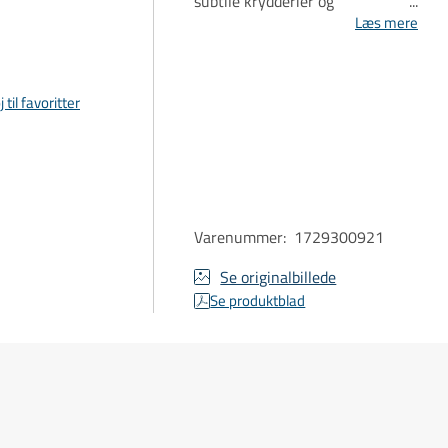
subtile krydderier og
silkebløde tanniner, der giver
Læs mere
en lang eftersmag.
j til favoritter
Varenummer
:
1729300921
Se originalbillede
Se produktblad