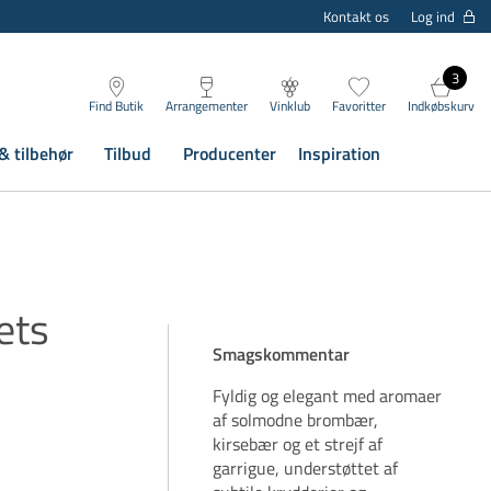
Log ind
Kontakt os
3
Find Butik
Arrangementer
Vinklub
Favoritter
Indkøbskurv
& tilbehør
Tilbud
Producenter
Inspiration
ets
Smagskommentar
Fyldig og elegant med aromaer
af solmodne brombær,
kirsebær og et strejf af
garrigue, understøttet af