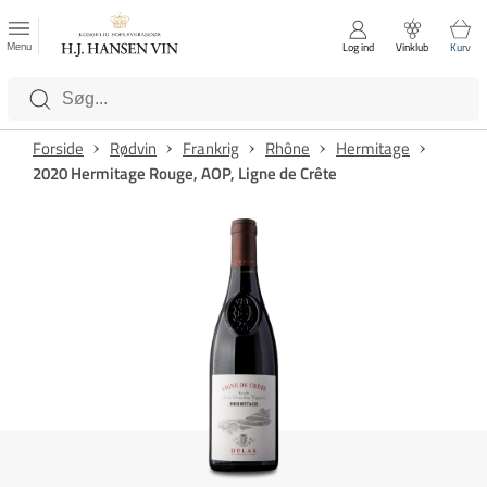
FAVORITTER
Luk
Menu
Log ind
Vinklub
Kurv
Kategorier
Forside
Rødvin
Frankrig
Rhône
Hermitage
2020 Hermitage Rouge, AOP, Ligne de Crête