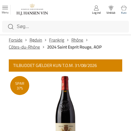
FAVORITTER
Luk
Menu
Log ind
Vinklub
Kurv
Kategorier
Forside
Rødvin
Frankrig
Rhône
Côtes-du-Rhône
2024 Saint Esprit Rouge, AOP
TILBUDDET GÆLDER KUN T.O.M. 31/08/2026
SPAR
37%