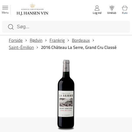
FAVORITTER
Luk
Menu
Log ind
Vinklub
Kurv
Kategorier
Forside
Rødvin
Frankrig
Bordeaux
Saint-Émilion
2016 Château La Serre, Grand Cru Classé