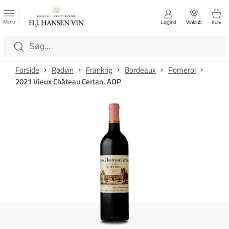
FAVORITTER
Luk
Menu
Log ind
Vinklub
Kurv
Kategorier
Forside
Rødvin
Frankrig
Bordeaux
Pomerol
2021 Vieux Château Certan, AOP