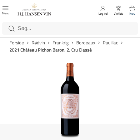
FAVORITTER
Luk
Menu
Log ind
Vinklub
Kurv
Kategorier
Forside
Rødvin
Frankrig
Bordeaux
Pauillac
2021 Château Pichon Baron, 2. Cru Classé