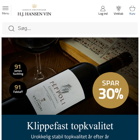
FAVORITTER
Luk
Menu
Log ind
Vinklub
Kurv
Kategorier