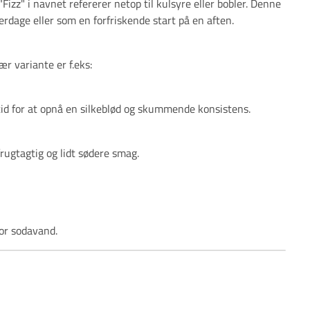
zz" i navnet refererer netop til kulsyre eller bobler. Denne
erdage eller som en forfriskende start på en aften.
ær variante er f.eks:
tid for at opnå en silkeblød og skummende konsistens.
frugtagtig og lidt sødere smag.
or sodavand.