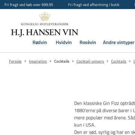
Fri fragt ved køb over 699,95
Fri fragt ved afhentning i butik
Rødvin
Hvidvin
Rosévin
Andre vintyper
Forside
Inspiration
Cocktails
Cocktail-univers
Cocktails
Den klassiske Gin Fizz optrådt
1880'erne på diverse barer i 
mere populær med årene. Såda
kun i USA.
Den er sød, syrlig og har en