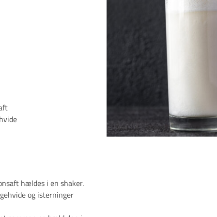
aft
hvide
onsaft hældes i en shaker.
gehvide og isterninger