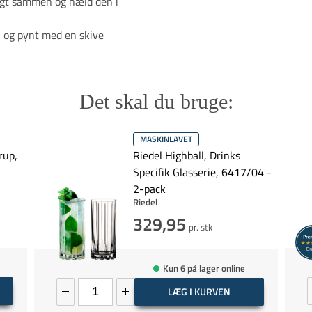
digt sammen og hæld den i
, og pynt med en skive
Det skal du bruge:
MASKINLAVET
rup,
Riedel Highball, Drinks
Specifik Glasserie, 6417/04 -
2-pack
Riedel
329,95
pr. stk
Kun 6 på lager online
LÆG I KURVEN