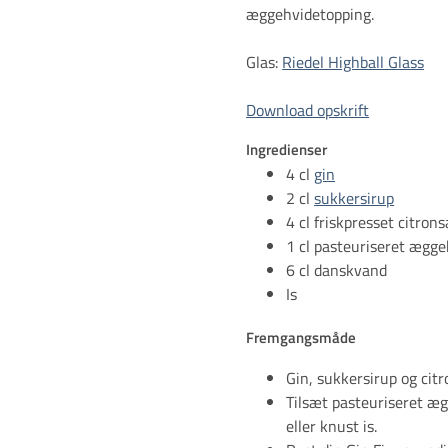
æggehvidetopping.
Glas:
Riedel Highball Glass
Download opskrift
Ingredienser
4 cl
gin
2 cl
sukkersirup
4 cl friskpresset citrons
1 cl pasteuriseret ægge
6 cl danskvand
Is
Fremgangsmåde
Gin, sukkersirup og citr
Tilsæt pasteuriseret æg
eller knust is.