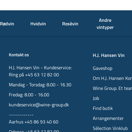
Andre
Rødvin
Hvidvin
Rosévin
vintyper
Kontakt os
H.J. Hansen Vin
H.J. Hansen Vin - Kundeservice:
Gaveshop
Ring på +45 63 12 82 00
Om H.J. Hansen Ko
Mandag - Torsdag: 8.00 - 16.30
Wine Group. Et tea
Fredag: 8.00 - 16.00
Job
kundeservice@wine-group.dk
Find butik
------------
Arrangementer
Aarhus +45 86 93 40 60
Sélection Vinklub
Odense +45 63 12 82 00