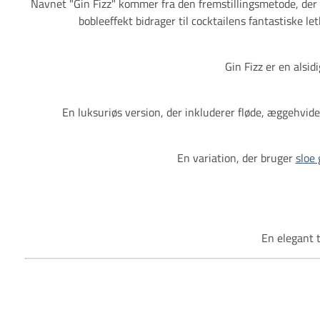
Navnet "Gin Fizz" kommer fra den fremstillingsmetode, der b
bobleeffekt bidrager til cocktailens fantastiske l
Gin Fizz er en alsid
En luksuriøs version, der inkluderer fløde, æggehvid
En variation, der bruger
sloe 
En elegant 