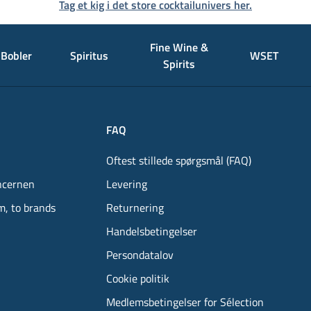
Tag et kig i det store cocktailunivers her.
Fine Wine &
Bobler
Spiritus
WSET
Spirits
FAQ
Oftest stillede spørgsmål (FAQ)
ncernen
Levering
m, to brands
Returnering
Handelsbetingelser
Persondatalov
Cookie politik
Medlemsbetingelser for Sélection