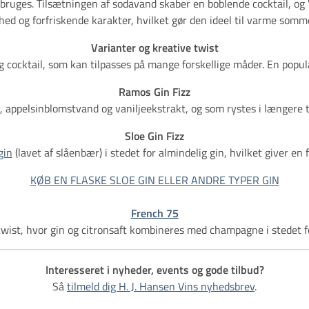
ruges. Tilsætningen af sodavand skaber en boblende cocktail, og "Fi
ethed og forfriskende karakter, hvilket gør den ideel til varme somm
Varianter og kreative twist
ig cocktail, som kan tilpasses på mange forskellige måder. En popul
Ramos Gin Fizz
e, appelsinblomstvand og vaniljeekstrakt, og som rystes i længere 
Sloe Gin Fizz
gin
(lavet af slåenbær) i stedet for almindelig gin, hvilket giver en 
KØB EN FLASKE SLOE GIN ELLER ANDRE TYPER GIN
French 75
twist, hvor gin og citronsaft kombineres med champagne i stedet f
Interesseret i nyheder, events og gode tilbud?
Så
tilmeld dig H. J. Hansen Vins nyhedsbrev
.