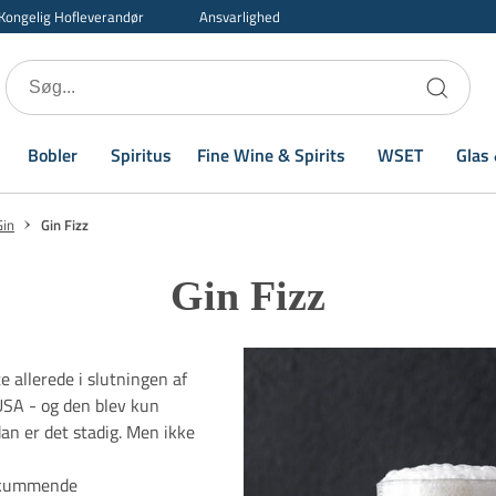
Kongelig Hofleverandør
Ansvarlighed
Bobler
Spiritus
Fine Wine & Spirits
WSET
Glas 
Gin
Gin Fizz
Gin Fizz
e allerede i slutningen af
USA - og den blev kun
n er det stadig. Men ikke
 skummende