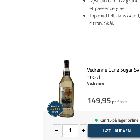
Ryst din Gin Fizz grun
et passende glas.
Top med lidt danskvand
Vedrenne Cane Sugar Sy
100 cl
Vedrenne
149,95
pr. flaske
Kun 15 på lager online
LÆG I KURVEN