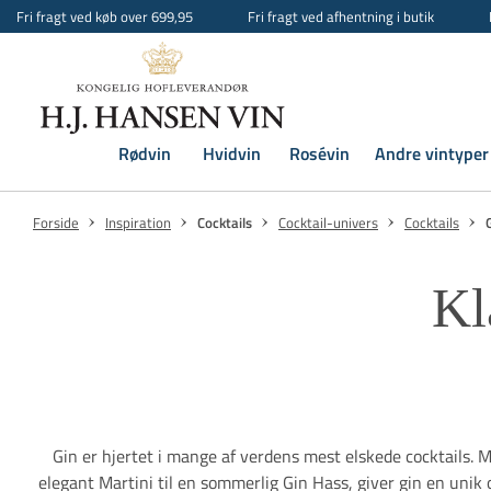
Fri fragt ved køb over 699,95
Fri fragt ved afhentning i butik
Rødvin
Hvidvin
Rosévin
Andre vintyper
Forside
Inspiration
Cocktails
Cocktail-univers
Cocktails
Kl
Gin er hjertet i mange af verdens mest elskede cocktails. Me
elegant Martini til en sommerlig Gin Hass, giver gin en unik 