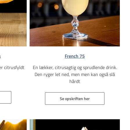
s
French 75
r citrusfyldt
En lækker, citrusagtig og sprudlende drink.
Den ryger let ned, men men kan også slå
hårdt
Se opskriften her