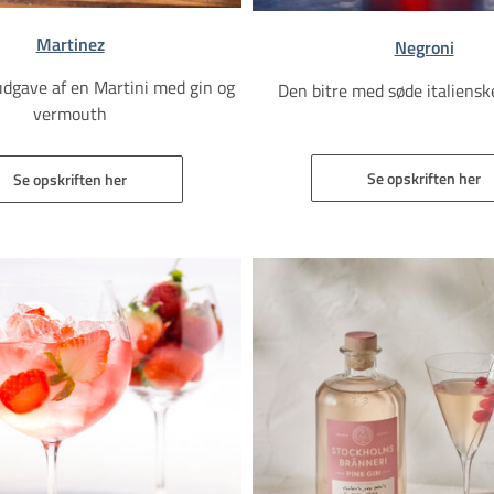
Martinez
Negroni
udgave af en Martini med gin og
Den bitre med søde italiensk
vermouth
Se opskriften her
Se opskriften her