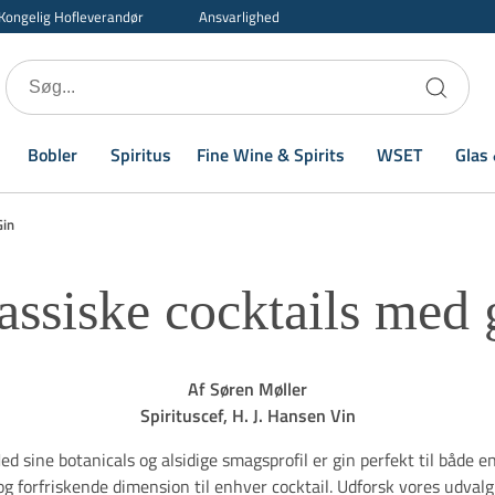
Kongelig Hofleverandør
Ansvarlighed
Bobler
Spiritus
Fine Wine & Spirits
WSET
Glas 
Gin
assiske cocktails med 
Af Søren Møller
Spirituscef, H. J. Hansen Vin
d sine botanicals og alsidige smagsprofil er gin perfekt til både en
og forfriskende dimension til enhver cocktail. Udforsk vores udvalg