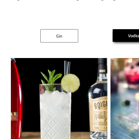
Vodk
Gin