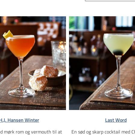
H.J. Hansen Winter
Last Word
d mørk rom og vermouth til at
En sød og skarp cocktail med C