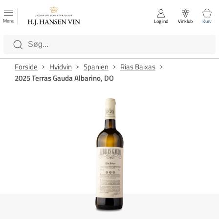
FAVORITTER
Luk
Menu
Log ind
Vinklub
Kurv
Kategorier
Forside
Hvidvin
Spanien
Rias Baixas
2025 Terras Gauda Albarino, DO