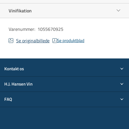
Vinifikation
Varenummer
:
1055670925
Se originalbillede
Se produktblad
Kontakt os
H.J. Hansen Vin
FAQ