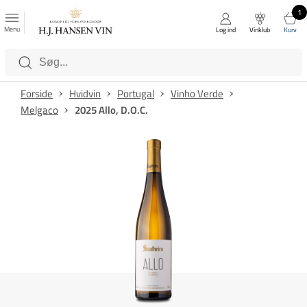
1
FAVORITTER
Luk
Menu
Log ind
Vinklub
Kurv
Kategorier
Forside
Hvidvin
Portugal
Vinho Verde
Melgaco
2025 Allo, D.O.C.