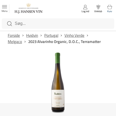
FAVORITTER
Luk
Menu
Log ind
Vinklub
Kurv
Kategorier
Forside
Hvidvin
Portugal
Vinho Verde
Melgaco
2023 Alvarinho Organic, D.O.C., Terramatter