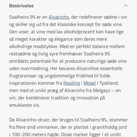
Beskrivelse
Soalheiro 9% er en
Alvarinho
, der redefinerer sødme i vin
og skiller sig ud fra det klassiske koncept for søde vine.
Den viser, at vine med lav alkoholprocent kan have lige
så meget karakter og elegance som deres mere
alkoholrige modstykker. Med en perfekt balance mellem
restsødme og livlig syre fremhæver Soalheiro 9%
områdets potentiale for at producere naturlige søde vine
uden overmodning. Her bevares Alvarinhos essentielle
frugtaromaer og ungdommelige friskhed til fulde.
Inspirationen kommer fra
Riesling
i
Mosel
i Tyskland,
men med et unikt præg af Alvarinho fra Melgaço – en
vin, der kombinerer tradition og innovation på
smukkeste vis.
De Alvarinho-druer, der bruges til Soalheiro 9%, stammer
fra flere små vinmarker, der er plantet i granitholdig jord
i 100-200 meters højde. Disse marker ligger i et unikt