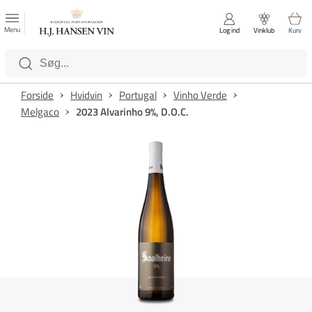
FAVORITTER
Luk
Menu
Log ind
Vinklub
Kurv
Kategorier
Forside
Hvidvin
Portugal
Vinho Verde
Melgaco
2023 Alvarinho 9%, D.O.C.