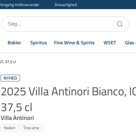
Kongelig Hofleverandør
Ansvarlighed
Bobler
Spiritus
Fine Wine & Spirits
WSET
Glas 
T, 37,5 cl
NYHED
2025 Villa Antinori Bianco, I
37,5 cl
Villa Antinori
Italien
Toscana