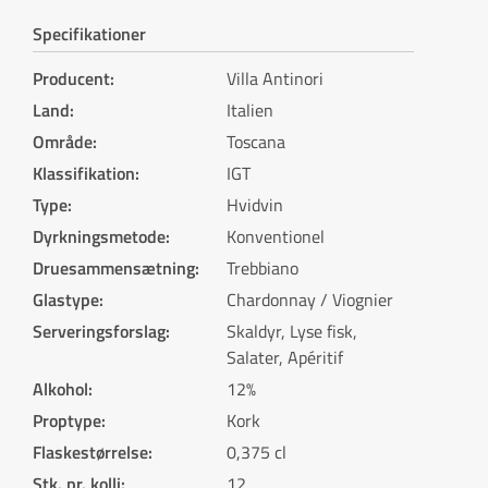
Specifikationer
Producent
:
Villa Antinori
Land
:
Italien
Område
:
Toscana
Klassifikation
:
IGT
Type
:
Hvidvin
Dyrkningsmetode
:
Konventionel
Druesammensætning
:
Trebbiano
Glastype
:
Chardonnay / Viognier
Serveringsforslag
:
Skaldyr, Lyse fisk,
Salater, Apéritif
Alkohol
:
12%
Proptype
:
Kork
Flaskestørrelse
:
0,375 cl
Stk. pr. kolli
:
12