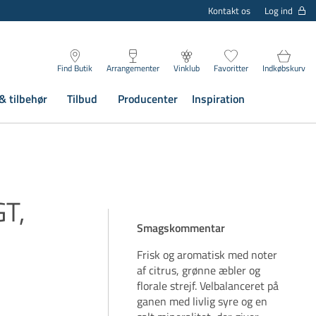
Log ind
Kontakt os
Find Butik
Arrangementer
Vinklub
Favoritter
Indkøbskurv
& tilbehør
Tilbud
Producenter
Inspiration
GT,
Smagskommentar
Frisk og aromatisk med noter
af citrus, grønne æbler og
florale strejf. Velbalanceret på
ganen med livlig syre og en