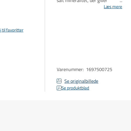
salt mineralitet, der giver
finesse og længde.
Læs mere
j til favoritter
Varenummer
:
1697500725
Se originalbillede
Se produktblad