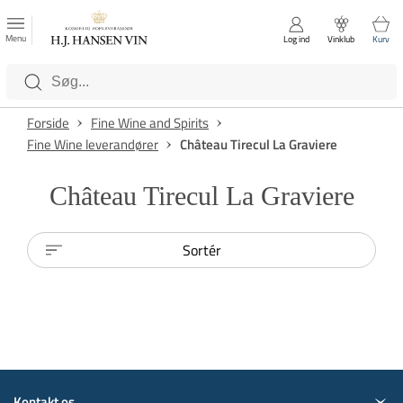
FAVORITTER
Luk
Menu
Log ind
Vinklub
Kurv
Kategorier
Forside
Fine Wine and Spirits
Fine Wine leverandører
Château Tirecul La Graviere
Château Tirecul La Graviere
Sortér
Kontakt os