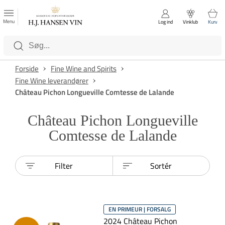
FAVORITTER
Luk
Menu
Log ind
Vinklub
Kurv
Kategorier
Forside
Fine Wine and Spirits
Fine Wine leverandører
Château Pichon Longueville Comtesse de Lalande
Château Pichon Longueville
Comtesse de Lalande
Filter
Sortér
EN PRIMEUR | FORSALG
2024 Château Pichon