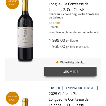
MÆNGDE
Longueville Comtesse de
RABAT
Lalande, 2. Cru Classé
Château Pichon Longueville Comtesse
de Lalande
96
POINT
Decanter
Kompleks og levende anmelderfavorit.
999,00
pr. flaske
950,00
pr. flaske ved 6 fl.
Midlertidig udsolgt
LÆS MERE
NYHED
EN PRIMEUR | FORSALG
2025 Château Pichon
MÆNGDE
Longueville Comtesse de
RABAT
Lalande, 2. Cru Classé