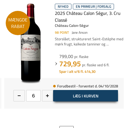
NYHED
EN PRIMEUR | FORSALG
2025 Château Calon Ségur, 3. Cru
MÆNGDE
Classé
Château Calon-Ségur
RABAT
98
POINT
Jane Anson
Storslået, struktureret Saint-Estèphe med
mørk frugt, kalkede tanniner og
...
799,00
pr. flaske
729,95
pr. flaske ved 6 fl.
Spar i alt v/6 fl. 414,30
Forudbestil - forventet d. 04/10/2028
LÆG I KURVEN