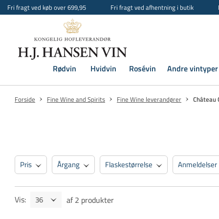
Fri fragt ved køb over 699,95
Fri fragt ved afhentning i butik
Rødvin
Hvidvin
Rosévin
Andre vintyper
Forside
Fine Wine and Spirits
Fine Wine leverandører
Château 
Pris
Årgang
Flaskestørrelse
Anmeldelser
Vis
:
af
2
produkter