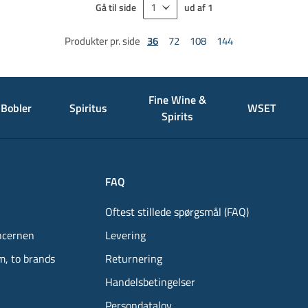
Gå til side
ud af
1
Produkter pr. side
36
72
108
144
Fine Wine &
Bobler
Spiritus
WSET
Spirits
FAQ
Oftest stillede spørgsmål (FAQ)
ncernen
Levering
m, to brands
Returnering
Handelsbetingelser
Persondatalov