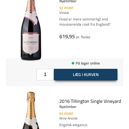
Nyetimber
92
POINT
Vinous
Hvad er mere sommerligt end
mousserende rosé fra England?
619,95
pr. flaske
På lager online
LÆG I KURVEN
2016 Tillington Single Vineyard
Nyetimber
95
POINT
Wine Anorak
Engelsk elegance.