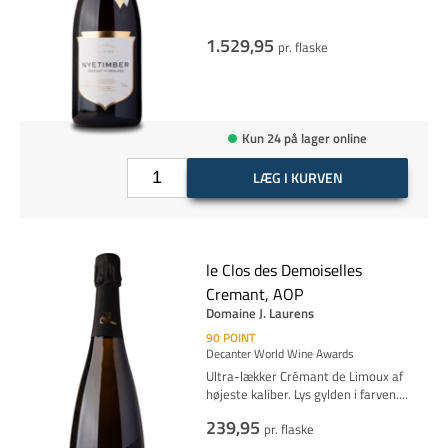
1.529,95
pr. flaske
Kun 24 på lager online
LÆG I KURVEN
le Clos des Demoiselles
Cremant, AOP
Domaine J. Laurens
90
POINT
Decanter World Wine Awards
Ultra-lækker Crémant de Limoux af
højeste kaliber. Lys gylden i farven
.
...
239,95
pr. flaske