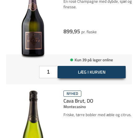
En rosé Champagne med dybde, sjæl og
finesse.
899,95
pr. flaske
Kun 39 på lager online
LÆG I KURVEN
NYHED
Cava Brut, DO
Montecasino
Friske, tørre bobler med æble og citrus.