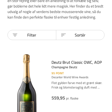
en stor fejring eller bare en anledning til at forkæle sig selv,
gør boblerne det hele lidt mere magisk. Her finder du et bredt
udvalg af nogle af verdens bedste mousserende vine, så du
kan finde den perfekte flaske til enhver festlig anledning.
Filter
Sortér
Deutz Brut Classic OWC, AOP
Champagne Deutz
95
POINT
Decanter World Wine Awards
Flot gylden farve med et grønt skær.
Frisk og blomsteragtig duft med
...
559,95
pr. flaske