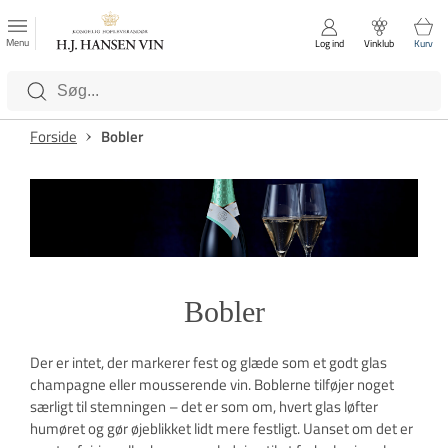
FAVORITTER
Luk
Menu
Log ind
Vinklub
Kurv
Kategorier
Forside
Bobler
Bobler
Der er intet, der markerer fest og glæde som et godt glas
champagne eller mousserende vin. Boblerne tilføjer noget
særligt til stemningen – det er som om, hvert glas løfter
humøret og gør øjeblikket lidt mere festligt. Uanset om det er