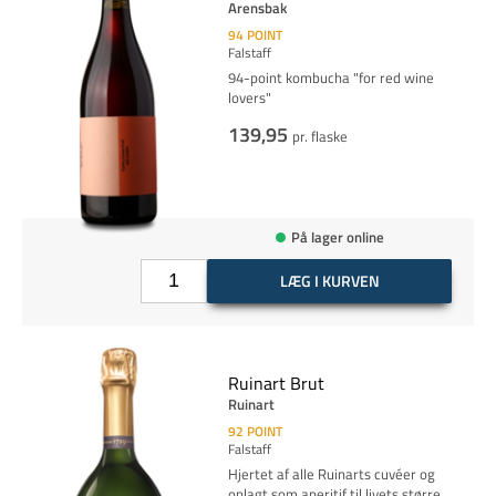
Arensbak
94
POINT
Falstaff
94-point kombucha "for red wine
lovers"
139,95
pr. flaske
På lager online
LÆG I KURVEN
Ruinart Brut
Ruinart
92
POINT
Falstaff
Hjertet af alle Ruinarts cuvéer og
oplagt som aperitif til livets stø
rre
...