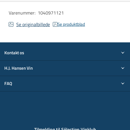
Varenummer
:
1040971121
Se originalbillede
Se produktblad
Kontakt os
H.J. Hansen Vin
FAQ
Tilmelding til Sélection Vinklub