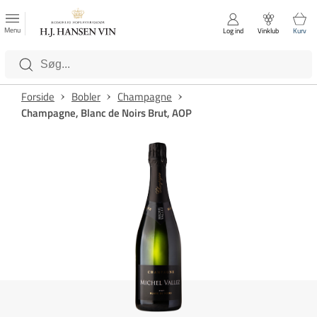
FAVORITTER
Luk
Menu
Log ind
Vinklub
Kurv
Kategorier
Forside
Bobler
Champagne
Champagne, Blanc de Noirs Brut, AOP