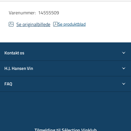
Varenummer
:
14555509
Se originalbillede
Se produktblad
Kontakt os
H.J. Hansen Vin
FAQ
Tilmelding til Sélection Vinklub