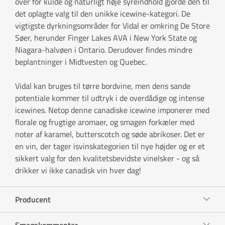
over for kulde og naturligt høje syreindhold gjorde den til
det oplagte valg til den unikke icewine-kategori. De
vigtigste dyrkningsområder for Vidal er omkring De Store
Søer, herunder Finger Lakes AVA i New York State og
Niagara-halvøen i Ontario. Derudover findes mindre
beplantninger i Midtvesten og Quebec.
Vidal kan bruges til tørre bordvine, men dens sande
potentiale kommer til udtryk i de overdådige og intense
icewines. Netop denne canadiske icewine imponerer med
florale og frugtige aromaer, og smagen forkæler med
noter af karamel, butterscotch og søde abrikoser. Det er
en vin, der tager isvinskategorien til nye højder og er et
sikkert valg for den kvalitetsbevidste vinelsker - og så
drikker vi ikke canadisk vin hver dag!
Producent
Smagskommentar