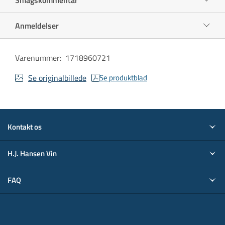
Anmeldelser
Varenummer
:
1718960721
Se originalbillede
Se produktblad
Kontakt os
H.J. Hansen Vin
FAQ