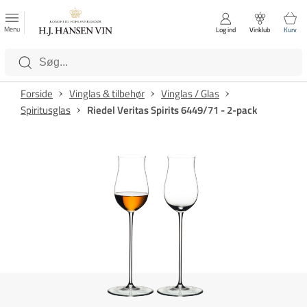
FAVORITTER
Luk
Menu
Log ind
Vinklub
Kurv
Kategorier
Forside
Vinglas & tilbehør
Vinglas / Glas
Spiritusglas
Riedel Veritas Spirits 6449/71 - 2-pack