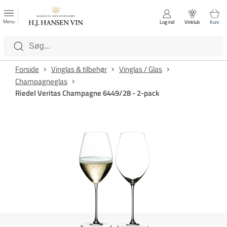
FAVORITTER
Luk
Menu
Log ind
Vinklub
Kurv
Kategorier
Forside
Vinglas & tilbehør
Vinglas / Glas
Champagneglas
Riedel Veritas Champagne 6449/28 - 2-pack