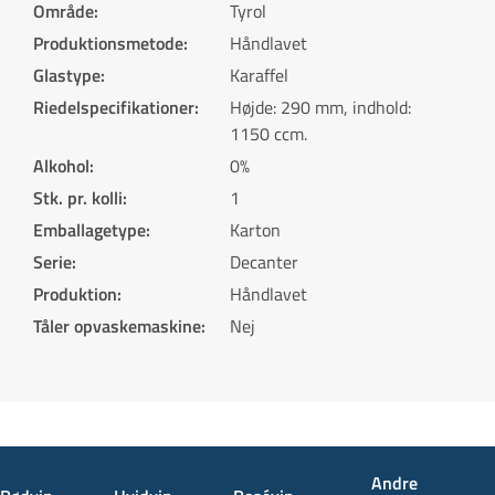
Område
:
Tyrol
Produktionsmetode
:
Håndlavet
Glastype
:
Karaffel
Riedelspecifikationer
:
Højde: 290 mm, indhold:
1150 ccm.
Alkohol
:
0%
Stk. pr. kolli
:
1
Emballagetype
:
Karton
Serie
:
Decanter
Produktion
:
Håndlavet
Tåler opvaskemaskine
:
Nej
Andre