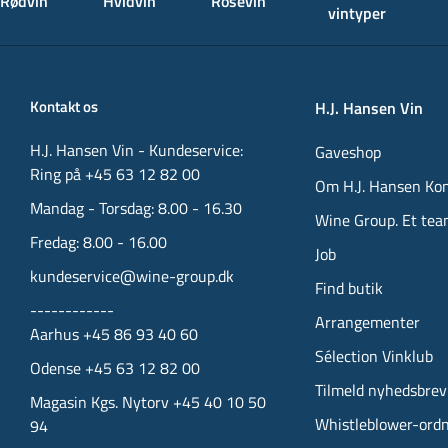
Rødvin
Hvidvin
Rosévin
vintyper
Kontakt os
H.J. Hansen Vin
H.J. Hansen Vin - Kundeservice:
Gaveshop
Ring på +45 63 12 82 00
Om H.J. Hansen Ko
Mandag - Torsdag: 8.00 - 16.30
Wine Group. Et tea
Fredag: 8.00 - 16.00
Job
kundeservice@wine-group.dk
Find butik
------------
Arrangementer
Aarhus +45 86 93 40 60
Sélection Vinklub
Odense +45 63 12 82 00
Tilmeld nyhedsbrev
Magasin Kgs. Nytorv +45 40 10 50
Whistleblower-ord
94