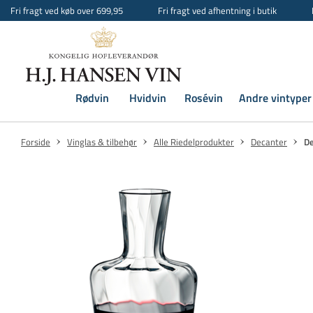
Fri fragt ved køb over 699,95
Fri fragt ved afhentning i butik
Rødvin
Hvidvin
Rosévin
Andre vintyper
Forside
Vinglas & tilbehør
Alle Riedelprodukter
Decanter
De