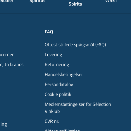
Bobler
Spiritus
WSET
Spirits
FAQ
Oftest stillede spørgsmål (FAQ)
ncernen
Levering
m, to brands
Returnering
Handelsbetingelser
Persondatalov
Cookie politik
Medlemsbetingelser for Sélection
Vinklub
CVR nr.
ning